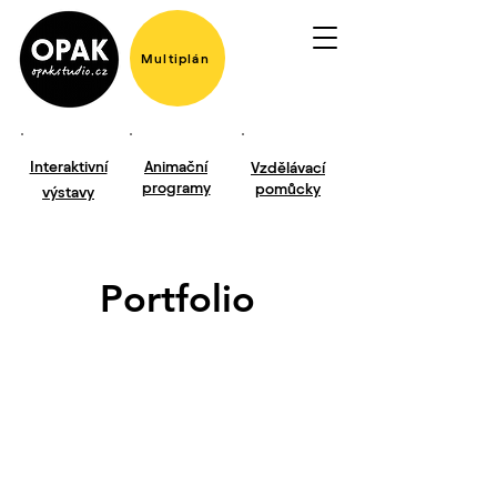
Multiplán
Interaktivní
Animační
Vzdělávací
programy
pomůcky
výstavy
Portfolio