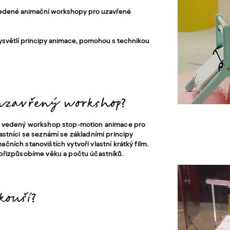
vedené animační workshopy pro uzavřené
í vysvětlí principy animace, pomohou s technikou
 uzavřený workshop?
ké vedený workshop stop-motion animace pro
stníci se seznámí se základními principy
ních stanovištích vytvoří vlastní krátký film.
 přizpůsobíme věku a počtu účastníků.
kouší?