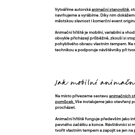
Vytváříme autorská
animační stanoviště
, s
navrhujeme a vyrábíme. Díky nim dokážeme 
městskou slavnost i komerční event origin
Animační hřiště je mobilní, variabilní a vho
obvykle přicházejí průběžně, zkouší si stop
pohyblivého obrazu vlastním tempem. Na mís
technikou a podporuje návštěvníky při tvo
Jak mobilní animačn
Na místo přivezeme sestavu
animačních st
pomůcek.
Vše instalujeme jako otevřený p
procházet.
Animační hřiště funguje především jako int
pevného začátku a konce. Návštěvníci si m
tvořit vlastním tempem a zapojit se jen na 