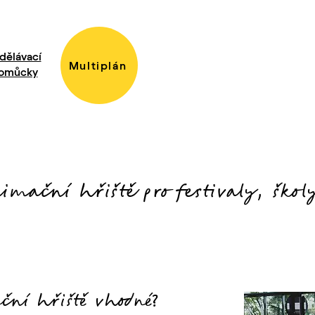
dělávací
Multiplán
omůcky
imační hřiště pro festivaly, škol
ační hřiště vhodné?