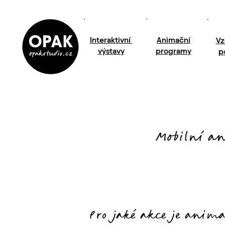
Interaktivní
Animační
Vz
výstavy
programy
p
Mobilní an
Pro jaké akce je anim