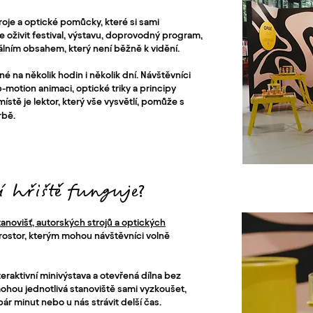
troje a optické pomůcky, které si sami
oživit festival, výstavu, doprovodný program,
álním obsahem, který není běžně k vidění.
dné na několik hodin i několik dní. Návštěvníci
-motion animaci, optické triky a principy
tě je lektor, který vše vysvětlí, pomůže s
rbě.
í hřiště funguje?
anovišť, autorských strojů a optických
rostor, kterým mohou návštěvníci volně
eraktivní minivýstava a otevřená dílna bez
ohou jednotlivá stanoviště sami vyzkoušet,
pár minut nebo u nás strávit delší čas.