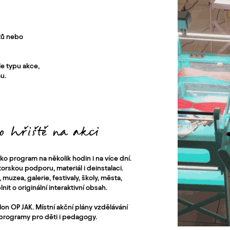
tů nebo
e typu akce,
u.
 hřiště na akci
ko program na několik hodin i na více dní.
torskou podporu, materiál i deinstalaci.
muzea, galerie, festivaly, školy, města,
lnit o originální interaktivní obsah.
n OP JAK. Místní akční plány vzdělávání
 programy pro děti i pedagogy.