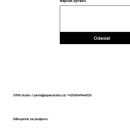
Napsat zprávu
Odeslat
OPAK studio /
pavla@opakstudio.cz
/ +420604944923/
Děkujeme za podporu: